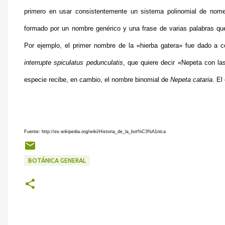
primero en usar consistentemente un sistema polinomial de nomen
formado por un nombre genérico y una frase de varias palabras que
Por ejemplo, el primer nombre de la «hierba gatera» fue dado a c
interrupte spiculatus pedunculatis
, que quiere decir «Nepeta con la
especie recibe, en cambio, el nombre binomial de
Nepeta cataria
. El
Fuente: http://es.wikipedia.org/wiki/Historia_de_la_bot%C3%A1nica
BOTÁNICA GENERAL