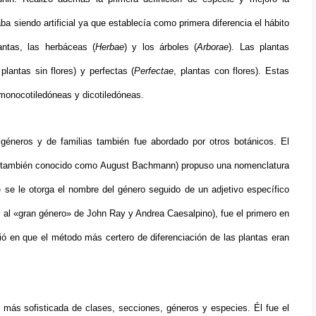
ba siendo artificial ya que establecía como primera diferencia el hábito
antas, las herbáceas (
Herbae
) y los árboles (
Arborae
). Las plantas
 plantas sin flores) y perfectas (
Perfectae
, plantas con flores). Estas
 monocotiledóneas y dicotiledóneas.
 géneros y de familias también fue abordado por otros botánicos. El
5) (también conocido como August Bachmann) propuso una nomenclatura
ie se le otorga el nombre del género seguido de un adjetivo específico
s al «gran género» de John Ray y Andrea Caesalpino), fue el primero en
stió en que el método más certero de diferenciación de las plantas eran
n más sofisticada de clases, secciones, géneros y especies. Él fue el