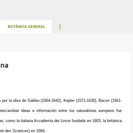
Ir al contenido principal
BOTÁNICA GENERAL
rna
a por la obra de Galileo (1564-1642), Kepler (1571-1630), Bacon (1561-
ercambiar ideas e información entre los naturalistas europeos fue
s, como la italiana Accademia dei Lincei fundada en 1603, la británica
ie des Sciences
) en 1666.