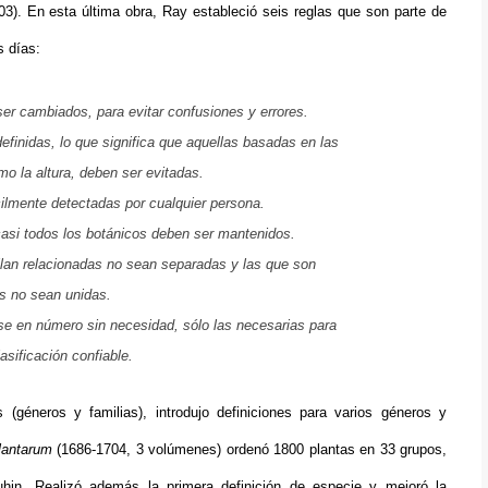
3). En esta última obra, Ray estableció seis reglas que son parte de
s días:
er cambiados, para evitar confusiones y errores.
finidas, lo que significa que aquellas basadas en las
omo la altura, deben ser evitadas
.
cilmente detectadas por cualquier persona
.
asi todos los botánicos deben ser mantenidos
.
llan relacionadas no sean separadas y las que son
es no sean unidas
.
se en número sin necesidad, sólo las necesarias para
asificación confiable
.
(géneros y familias), introdujo definiciones para varios géneros y
lantarum
(1686-1704, 3 volúmenes) ordenó 1800 plantas en 33 grupos,
auhin. Realizó además la primera definición de especie y mejoró la