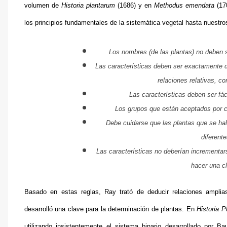
volumen de
Historia plantarum
(1686) y en
Methodus emendata
(170
los principios fundamentales de la sistemática vegetal hasta nuestro
Los nombres (de las plantas) no deben s
Las características deben ser exactamente de
relaciones relativas, c
Las características deben ser fá
Los grupos que están aceptados por c
Debe cuidarse que las plantas que se ha
diferent
Las características no deberían incrementar
hacer una cl
Basado en estas reglas, Ray trató de deducir relaciones amplias 
desarrolló una clave para la determinación de plantas. En
Historia P
utilizando insistentemente el sistema binario desarrollado por B