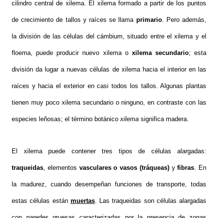
cilindro central de xilema. El xilema formado a partir de los puntos
de crecimiento de tallos y raíces se llama
primario
. Pero además,
la división de las células del cámbium, situado entre el xilema y el
floema, puede producir nuevo xilema o
xilema secundario
; esta
división da lugar a nuevas células de xilema hacia el interior en las
raíces y hacia el exterior en casi todos los tallos. Algunas plantas
tienen muy poco xilema secundario o ninguno, en contraste con las
especies leñosas; el término botánico
xilema
significa madera.
El xilema puede contener tres tipos de células alargadas:
traqueidas
, elementos
vasculares o vasos (tráqueas)
y
fibras
. En
la madurez, cuando desempeñan funciones de transporte, todas
estas células están
muertas
. Las traqueidas son células alargadas
con paredes gruesas caracterizadas por la presencia de zonas