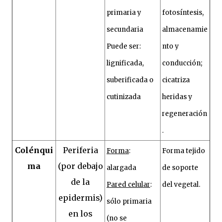
primaria y
fotosíntesis,
secundaria
almacenamie
Puede ser:
nto y
lignificada,
conducción;
suberificada o
cicatriza
cutinizada
heridas y
regeneración
.
Colénqui
Periferia
Forma
:
Forma tejido
ma
(por debajo
alargada
de soporte
de la
Pared celular
:
del vegetal.
epidermis)
sólo primaria
en los
(no se