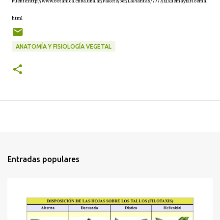
Fuente:http://www.botanica.cnba.uba.ar/Pakete/3er/LaPlantas/7777/ElXilemayElFloema.
html
ANATOMÍA Y FISIOLOGÍA VEGETAL
Entradas populares