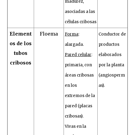
madurez,
asociadas a las
células cribosas
Element
Floema
Forma
:
Conductor de
os de los
alargada.
productos
tubos
Pared celular
:
elaborados
cribosos
primaria, con
por la planta
áreas cribosas
(angiosperm
en los
as).
extremos de la
pared (placas
cribosas).
Vivas en la