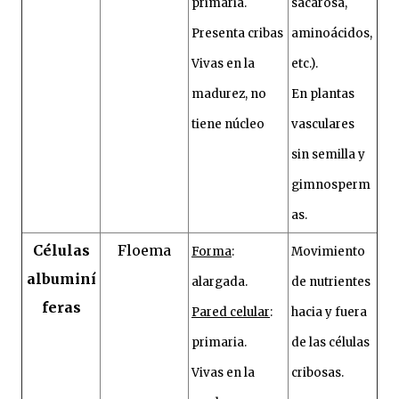
primaria.
sacarosa,
Presenta cribas
aminoácidos,
Vivas en la
etc.).
madurez, no
En plantas
tiene núcleo
vasculares
sin semilla y
gimnosperm
as.
Células
Floema
Forma
:
Movimiento
albuminí
alargada.
de nutrientes
feras
Pared celular
:
hacia y fuera
primaria.
de las células
Vivas en la
cribosas.