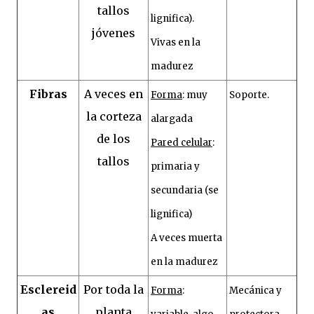
tallos
lignifica).
jóvenes
Vivas en la
madurez
Fibras
A veces en
Forma
: muy
Soporte.
la corteza
alargada
de los
Pared celular
:
tallos
primaria y
secundaria (se
lignifica)
A veces muerta
en la madurez
Esclereid
Por toda la
Forma
:
Mecánica y
as
planta