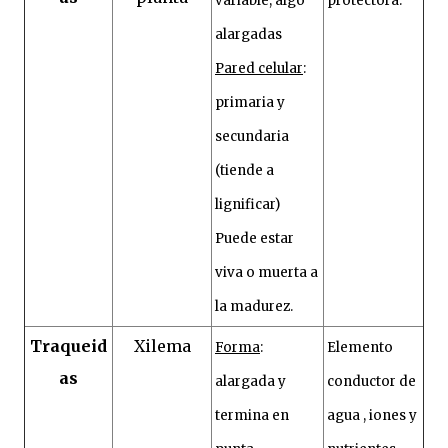
variable, algo
protectora.
alargadas
Pared celular
:
primaria y
secundaria
(tiende a
lignificar)
Puede estar
viva o muerta a
la madurez.
Traqueid
Xilema
Forma
:
Elemento
as
alargada y
conductor de
termina en
agua , iones y