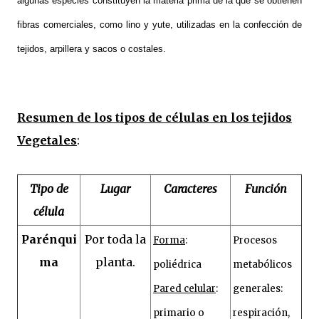
algunas especies constituyen la materia prima de la que se obtienen
fibras comerciales, como lino y yute, utilizadas en la confección de
tejidos, arpillera y sacos o costales.
Resumen de los tipos de células en los tejidos
Vegetales
:
Tipo de
Lugar
Caracteres
Función
célula
Parénqui
Por toda la
Forma
:
Procesos
ma
planta.
poliédrica
metabólicos
Pared celular
:
generales:
primario o
respiración,