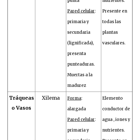
punta
nutrientes.
Pared celular
:
Presente en
primaria y
todas las
secundaria
plantas
(lignificada),
vasculares.
presenta
punteaduras.
Muertas a la
madurez
Tráqueas
Xilema
Forma
:
Elemento
o Vasos
alargada
conductor de
Pared celular
:
agua , iones y
primaria y
nutrientes.