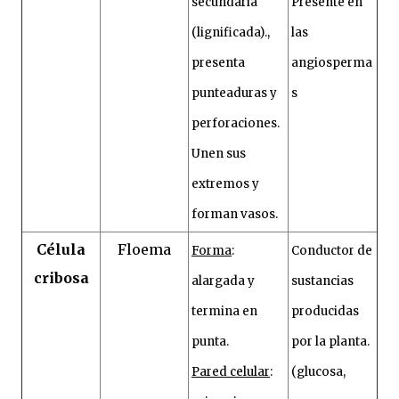
secundaria
Presente en
(lignificada).,
las
presenta
angiosperma
punteaduras y
s
perforaciones.
Unen sus
extremos y
forman vasos.
Célula
Floema
Forma
:
Conductor de
cribosa
alargada y
sustancias
termina en
producidas
punta.
por la planta.
Pared celular
:
(glucosa,