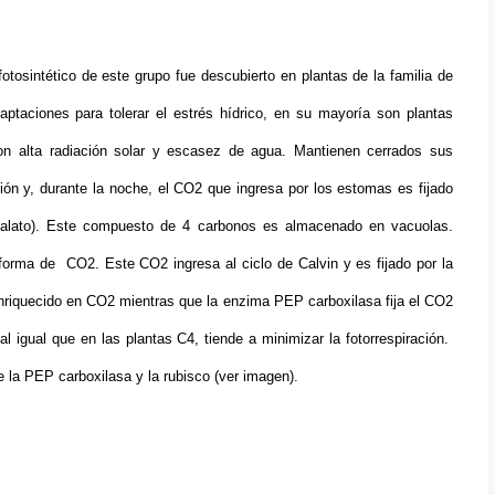
tosintético de este grupo fue descubierto en plantas de la familia de
ptaciones para tolerar el estrés hídrico, en su mayoría son plantas
con alta radiación solar y escasez de agua. Mantienen cerrados sus
ción y, durante la noche, el CO2 que ingresa por los estomas es fijado
malato). Este compuesto de 4 carbonos es almacenado en vacuolas.
 forma de CO2. Este CO2 ingresa al ciclo de Calvin y es fijado por la
 enriquecido en CO2 mientras que la enzima PEP carboxilasa fija el CO2
 igual que en las plantas C4, tiende a minimizar la fotorrespiración.
e la PEP carboxilasa y la rubisco (ver imagen).