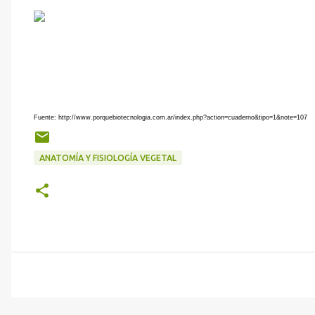
Fuente: http://www.porquebiotecnologia.com.ar/index.php?action=cuaderno&tipo=1&note=107
ANATOMÍA Y FISIOLOGÍA VEGETAL