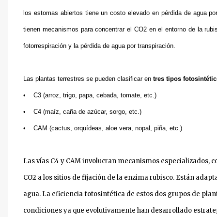
los estomas abiertos tiene un costo elevado en pérdida de agua por
tienen mecanismos para concentrar el CO2 en el entorno de la rubis
fotorrespiración y la pérdida de agua por transpiración.
Las plantas terrestres se pueden clasificar en
tres tipos fotosintéti
• C3 (arroz, trigo, papa, cebada, tomate, etc.)
• C4 (maíz, caña de azúcar, sorgo, etc.)
• CAM (cactus, orquídeas, aloe vera, nopal, piña, etc.)
Las vías C4 y CAM involucran mecanismos especializados, con
CO2 a los sitios de fijación de la enzima rubisco. Están ada
agua. La eficiencia fotosintética de estos dos grupos de plan
condiciones ya que evolutivamente han desarrollado estrateg