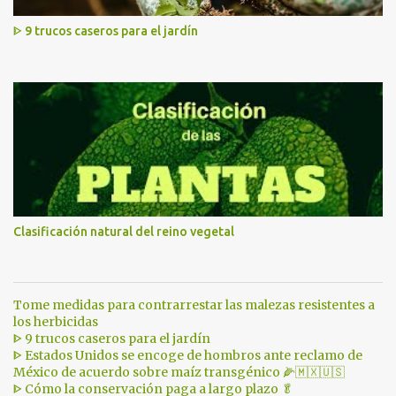
ᐈ 9 trucos caseros para el jardín
Clasificación natural del reino vegetal
Tome medidas para contrarrestar las malezas resistentes a
los herbicidas
ᐈ 9 trucos caseros para el jardín
ᐈ Estados Unidos se encoge de hombros ante reclamo de
México de acuerdo sobre maíz transgénico 🌽🇲🇽🇺🇸
ᐈ Cómo la conservación paga a largo plazo 🥬