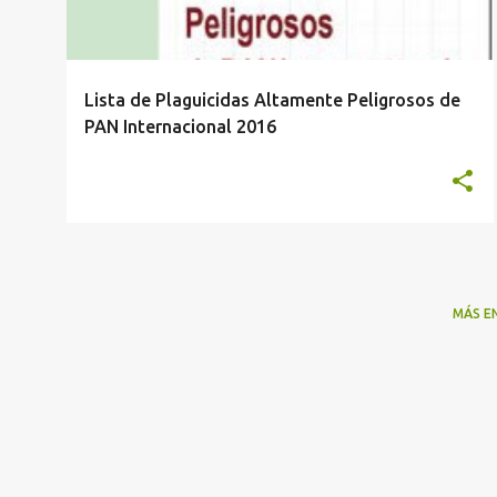
a
d
a
Lista de Plaguicidas Altamente Peligrosos de
s
PAN Internacional 2016
MÁS E