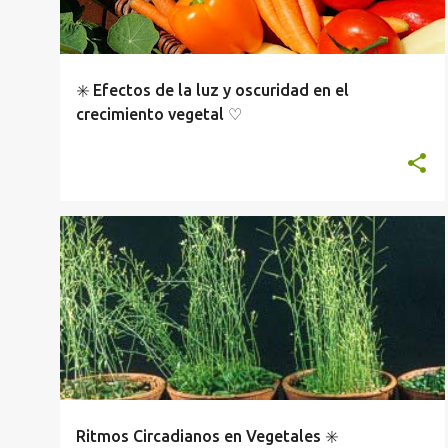
a
d
a
✳️ Efectos de la luz y oscuridad en el
s
crecimiento vegetal ♡
ANATOMÍA Y FISIOLOGÍA VEGETAL
Ritmos Circadianos en Vegetales ✳️