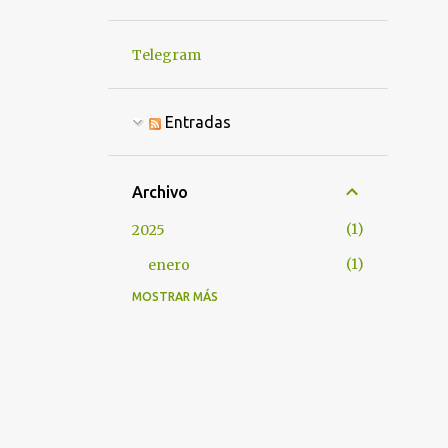
Telegram
Entradas
Archivo
1
2025
1
enero
MOSTRAR MÁS
1
2024
1
abril
1
2023
1
enero
14
2022