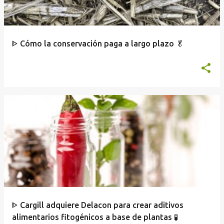
a
d
a
ᐈ Cómo la conservación paga a largo plazo 🥬
s
ᐈ Cargill adquiere Delacon para crear aditivos
alimentarios fitogénicos a base de plantas 🧪