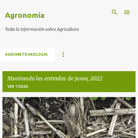
Ir al contenido principal
Agronomía
Toda la información sobre Agricultura
AGROMETEOROLOGÍA
Mostrando las entradas de junio, 2022
VER TODAS
E
n
t
r